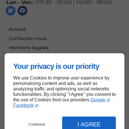
Lun - Ven :
07h30 - 12h00 | 14h00 - 19h00
Accueil
Contactez-nous
Mentions légales
Plan du site
Your privacy is our priority
We use Cookies to improve user experience by
Haut de page
personalising content and ads, as well as
analyzing traffic and optimizing social networks
functionalities. By clicking "I Agree" you consent to
the use of Cookies from our providers
Google
Facebook
.
I AGREE
Customize