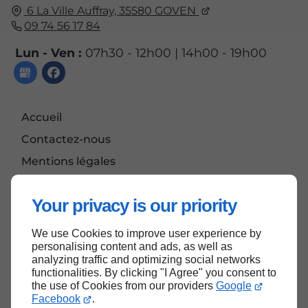
6 La Ville Auffray,
35580
GOVEN
09 74 56 17 84
Lun - Ven :
07h30 - 12h00 | 14h00 - 19h00
Accueil
Contactez-nous
Mentions légales
Plan du site
Your privacy is our priority
We use Cookies to improve user experience by
Haut de page
personalising content and ads, as well as
analyzing traffic and optimizing social networks
functionalities. By clicking "I Agree" you consent to
the use of Cookies from our providers
Google
Facebook
.